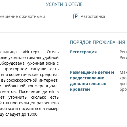
УСЛУГИ В ОТЕЛЕ
змещение с животными
Автостоянка
ПОРЯДОК ПРОЖИВАНИЯ
стиница «Интер». Отель
Регистрация
Рег
орые укомплектованы удобной
Рег
Оборудована кухонная зона с
В просторном санузле есть
Размещение детей и
Мак
ты и косметические средства.
предоставление
кро
 высокоскоростной интернет.
дополнительных
доп
и небольшой конференц-зал.
кроватей
бро
аментов. Поселение детей в
ет уточнить, сколько есть
бства постояльцев разрешено
ваться и поселиться в номер
цу следует до 13:00.